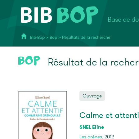
Base de do
Bib-Bop
>
Bop
>
Résultats de la recherche
Résultat de la reche
Ouvrage
Calme et attent
SNEL Eline
Les arènes
, 2012