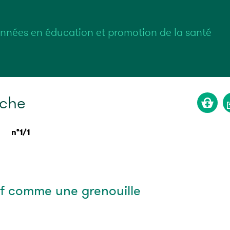
nnées en éducation et promotion de la santé
rche
n°1/1
if comme une grenouille