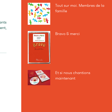
Tout sur moi. Membres de la
famille
ants
ent,
Bravo & merci
Et si nous chantions
maintenant