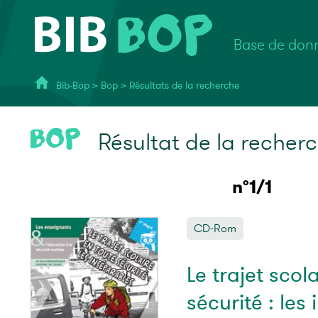
Base de donn
Bib-Bop
>
Bop
>
Résultats de la recherche
Résultat de la recher
n°1/1
CD-Rom
Le trajet scol
sécurité : les