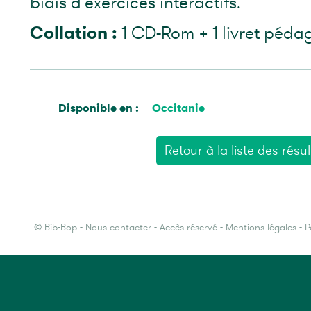
biais d'exercices interactifs.
Collation :
1 CD-Rom + 1 livret péda
Disponible en :
Occitanie
Retour à la liste des résul
©
Bib-Bop
-
Nous contacter
-
Accès réservé
-
Mentions légales
-
P