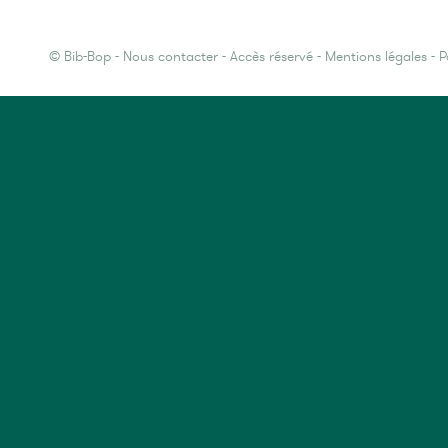
©
Bib-Bop
-
Nous contacter
-
Accès réservé
-
Mentions légales
-
P