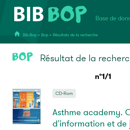
Base de donn
Bib-Bop
>
Bop
>
Résultats de la recherche
Résultat de la recher
n°1/1
CD-Rom
Asthme academy. 
d'information et de 