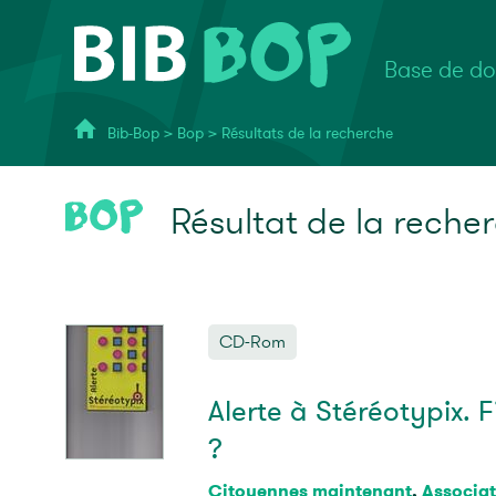
Base de do
Bib-Bop
>
Bop
>
Résultats de la recherche
Résultat de la reche
CD-Rom
Alerte à Stéréotypix. 
?
Citoyennes maintenant
,
Associat