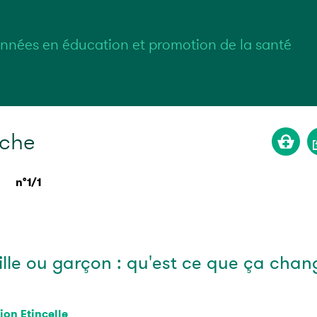
nnées en éducation et promotion de la santé
rche
n°1/1
Fille ou garçon : qu'est ce que ça chan
ion Etincelle