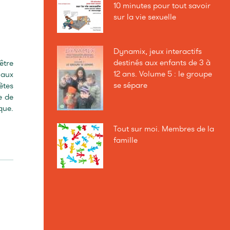
10 minutes pour tout savoir
sur la vie sexuelle
Dynamix, jeux interactifs
destinés aux enfants de 3 à
être
12 ans. Volume 5 : le groupe
 aux
se sépare
ètes
e de
que.
Tout sur moi. Membres de la
famille