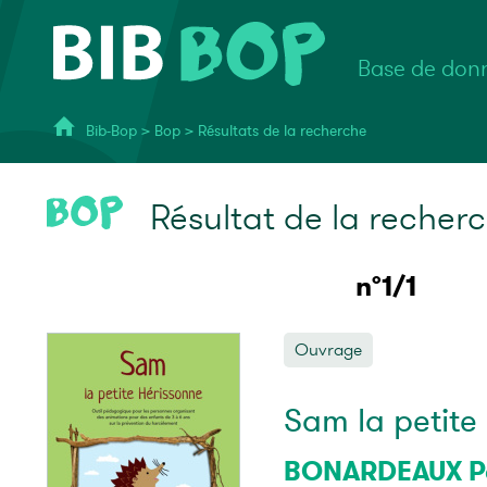
Base de donn
Bib-Bop
>
Bop
>
Résultats de la recherche
Résultat de la recher
n°1/1
Ouvrage
Sam la petite
BONARDEAUX P