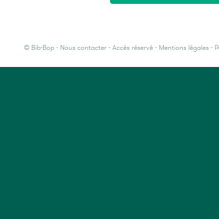
©
Bib-Bop
-
Nous contacter
-
Accès réservé
-
Mentions légales
-
P