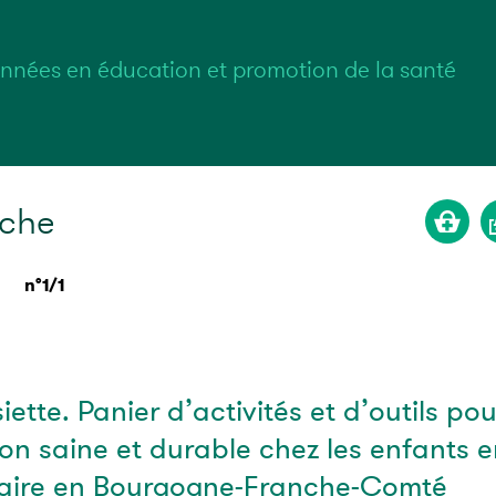
nnées en éducation et promotion de la santé
rche
n°1/1
iette. Panier d’activités et d’outils pou
on saine et durable chez les enfants e
olaire en Bourgogne-Franche-Comté