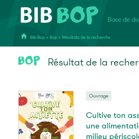
Base de do
Bib-Bop
>
Bop
>
Résultats de la recherche
Résultat de la reche
Ouvrage
Cultive ton ass
une alimentati
milieu périsc