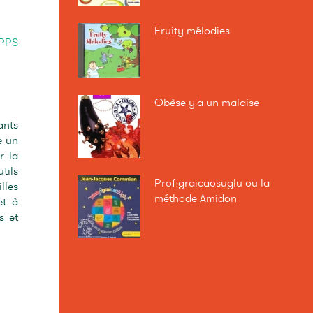
Fruity mélodies
PPS
Obèse y'a un malaise
ants
e un
r la
tils
Profigraicaosuglu ou la
lles
méthode Amidon
et à
s et