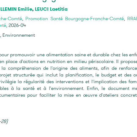
LLEMIN Emilie
,
LEUCI Laetitia
che-Comté
,
Promotion Santé Bourgogne-Franche-Comté
,
RRA
mté
, 2026-04
, Environnement
our promouvoir une alimentation saine et durable chez les enf
en place d'actions en nutrition en milieu périscolaire. Il propos
l à la compréhension de l'origine des aliments, afin de renforce
projet structurée qui inclut la planification, le budget et des ou
vilégie la régularité des interventions et l'implication des fami
les à la santé et à l'environnement. Enfin, le document m
cumentaires pour faciliter la mise en œuvre d'ateliers concret
-28)