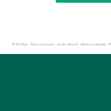
©
Bib-Bop
-
Nous contacter
-
Accès réservé
-
Mentions légales
-
P