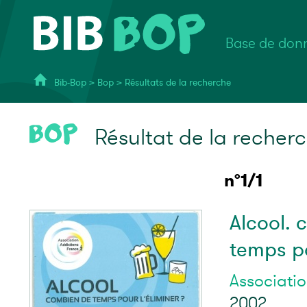
Base de donn
Bib-Bop
>
Bop
>
Résultats de la recherche
Résultat de la recher
n°1/1
Alcool.
temps po
Associati
2002