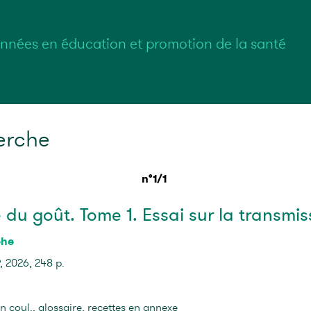
nnées en éducation et promotion de la santé
erche
n°1/1
du goût. Tome 1. Essai sur la transmis
phe
 2026, 248 p.
n coul., glossaire, recettes en annexe