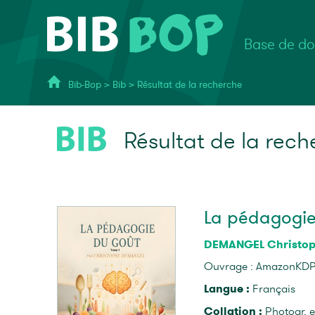
Base de do
Bib-Bop
>
Bib
>
Résultat de la recherche
Résultat de la rech
La pédagogie 
DEMANGEL Christo
Ouvrage : AmazonKDP,
Langue :
Français
Collation :
Photogr. e