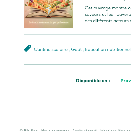
Cet ouvrage montre co
saveurs et leur ouvertu
des différents acteurs
Cantine scolaire
,
Goût
,
Education nutritionnel
Disponible en :
Prov
©
Bib-Bop
-
Nous contacter
-
Accès réservé
-
Mentions légales