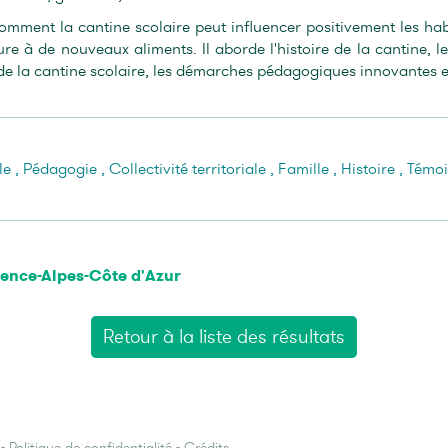
mment la cantine scolaire peut influencer positivement les habi
re à de nouveaux aliments. Il aborde l'histoire de la cantine, les
 de la cantine scolaire, les démarches pédagogiques innovantes e
le
,
Pédagogie
,
Collectivité territoriale
,
Famille
,
Histoire
,
Témo
ence-Alpes-Côte d'Azur
Retour à la liste des résultats
-
Politique de confidentialité
-
Crédits