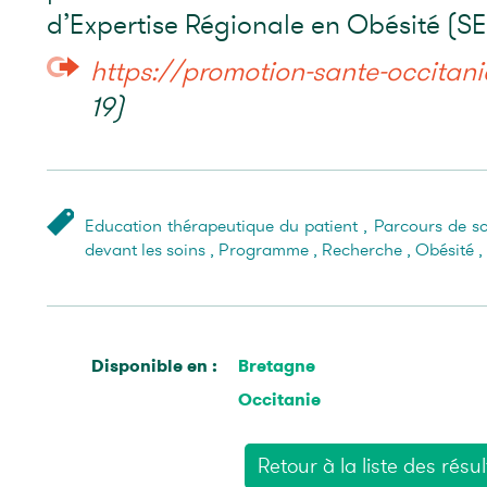
d’Expertise Régionale en Obésité (S
https://promotion-sante-occitanie
19)
Education thérapeutique du patient
,
Parcours de so
devant les soins
,
Programme
,
Recherche
,
Obésité
,
Disponible en :
Bretagne
Occitanie
Retour à la liste des résul