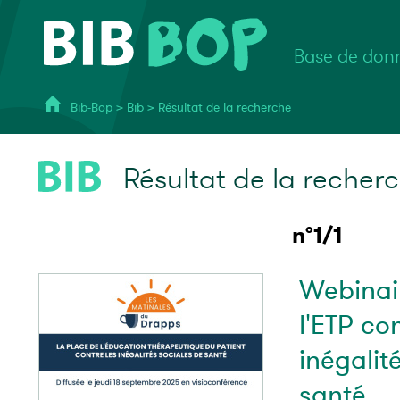
Base de donn
Bib-Bop
>
Bib
>
Résultat de la recherche
Résultat de la recher
n°1/1
Webinair
l'ETP con
inégalit
santé