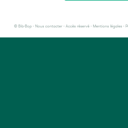
©
Bib-Bop
-
Nous contacter
-
Accès réservé
-
Mentions légales
-
P