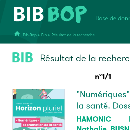
Base de donn
Bib-Bop
>
Bib
>
Résultat de la recherche
Résultat de la recher
n°1/1
"Numériques"
la santé. Dos
HAMONIC M
Nathalie
,
BUSN