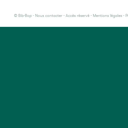
©
Bib-Bop
-
Nous contacter
-
Accès réservé
-
Mentions légales
-
P