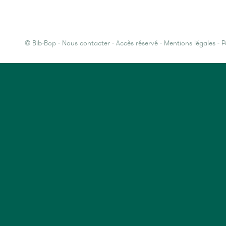
©
Bib-Bop
-
Nous contacter
-
Accès réservé
-
Mentions légales
-
P