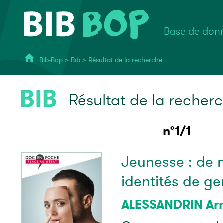
Base de donn
Bib-Bop
>
Bib
>
Résultat de la recherche
Résultat de la recher
n°1/1
Jeunesse : de 
identités de ge
ALESSANDRIN Ar