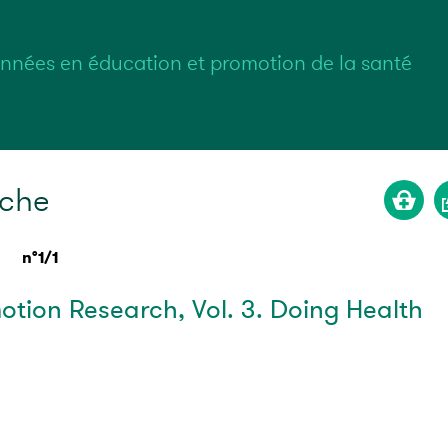
nnées en éducation et promotion de la santé
rche
n°1/1
tion Research, Vol. 3. Doing Health