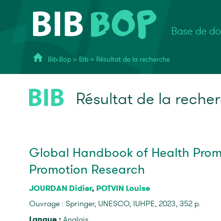
Base de do
Bib-Bop
>
Bib
>
Résultat de la recherche
Résultat de la reche
Global Handbook of Health Promo
Promotion Research
JOURDAN Didier
,
POTVIN Louise
Ouvrage : Springer, UNESCO, IUHPE, 2023, 352 p.
Langue :
Anglais