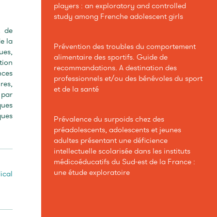
players : an exploratory and controlled
study among Frenche adolescent girls
t de
e la
Prévention des troubles du comportement
ues,
alimentaire des sportifs. Guide de
tion
recommandations. A destination des
nces
professionnels et/ou des bénévoles du sport
res,
et de la santé
 par
ques
ques
Prévalence du surpoids chez des
préadolescents, adolescents et jeunes
adultes présentant une déficience
intellectuelle scolarisée dans les instituts
médicoéducatifs du Sud-est de la France :
une étude exploratoire
ical