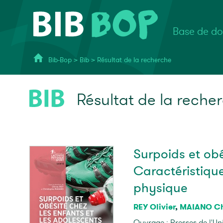
Base de do
Bib-Bop
>
Bib
>
Résultat de la recherche
Résultat de la reche
Surpoids et obé
Caractéristique
physique
REY Olivier
,
MAIANO Ch
Ouvrage : Presses de l'Un