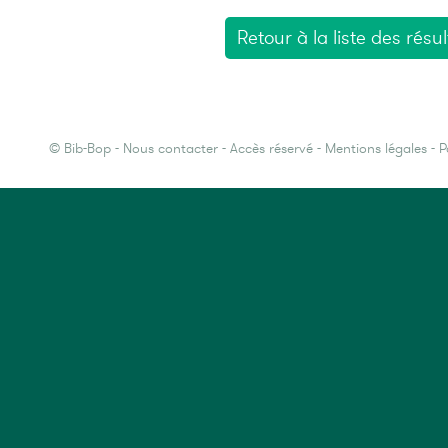
Retour à la liste des résul
©
Bib-Bop
-
Nous contacter
-
Accès réservé
-
Mentions légales
-
P