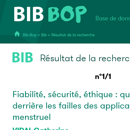
Base de donn
Bib-Bop
>
Bib
>
Résultat de la recherche
Résultat de la recher
n°1/1
Fiabilité, sécurité, éthique : q
derrière les failles des applica
menstruel