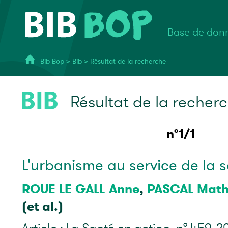
Base de donn
Bib-Bop
>
Bib
>
Résultat de la recherche
Résultat de la recher
n°1/1
L'urbanisme au service de la s
ROUE LE GALL Anne
,
PASCAL Math
(et al.)