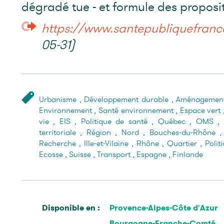
dégradé tue - et formule des proposit
https://www.santepubliquefrance.
05-31)
Urbanisme
,
Développement durable
,
Aménagement
Environnement
,
Santé environnement
,
Espace vert
vie
,
EIS
,
Politique de santé
,
Québec
,
OMS
,
territoriale
,
Région
,
Nord
,
Bouches-du-Rhône
Recherche
,
Ille-et-Vilaine
,
Rhône
,
Quartier
,
Polit
Ecosse
,
Suisse
,
Transport
,
Espagne
,
Finlande
Disponible en :
Provence-Alpes-Côte d'Azur
Bourgogne-Franche-Comté