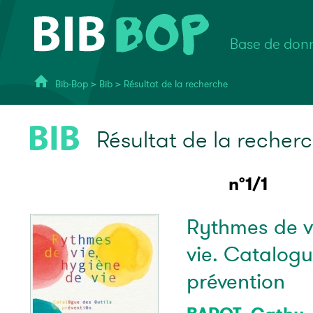
Base de donn
Bib-Bop
>
Bib
>
Résultat de la recherche
Résultat de la recher
n°1/1
Rythmes de v
vie. Catalogu
prévention