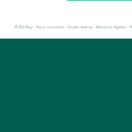
©
Bib-Bop
-
Nous contacter
-
Accès réservé
-
Mentions légales
-
P