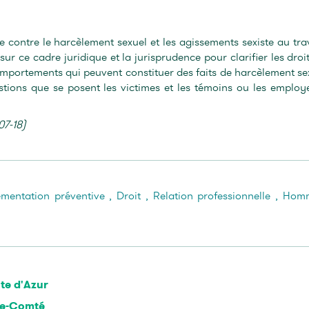
e contre le harcèlement sexuel et les agissements sexiste au trav
ur ce cadre juridique et la jurisprudence pour clarifier les droit
 comportements qui peuvent constituer des faits de harcèlement se
stions que se posent les victimes et les témoins ou les employ
07-18)
mentation préventive
,
Droit
,
Relation professionnelle
,
Hom
te d'Azur
he-Comté