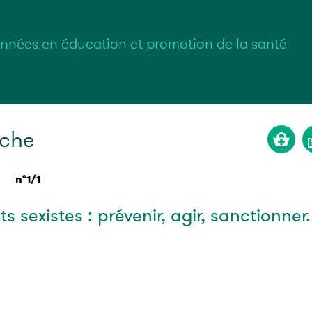
nnées en éducation et promotion de la santé
rche
n°1/1
sexistes : prévenir, agir, sanctionner.