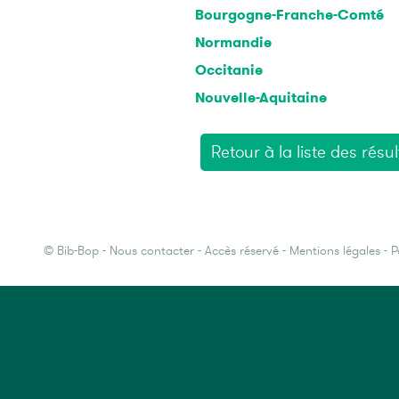
Bourgogne-Franche-Comté
Normandie
Occitanie
Nouvelle-Aquitaine
Retour à la liste des résul
©
Bib-Bop
-
Nous contacter
-
Accès réservé
-
Mentions légales
-
P