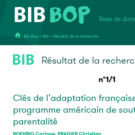
Base de donn
Bib-Bop
>
Bib
>
Résultat de la recherche
Résultat de la recher
n°1/1
Clés de l’adaptation français
programme américain de sout
parentalité
ROEHRIG Corinne
,
PRADIER Christian