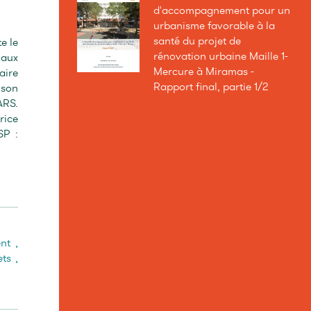
d'accompagnement pour un
urbanisme favorable à la
santé du projet de
e le
rénovation urbaine Maille 1-
 aux
Mercure à Miramas -
aire
Rapport final, partie 1/2
 son
ARS.
rice
SP :
nt
,
ets
,