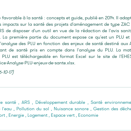
vorable à la santé : concepts et guide, publié en 2014. Il adapt
es impacts sur la santé des projets d'aménagement de type ZAC
S de disposer d'un outil en vue de la rédaction de l'avis sanit
e. La première partie du document expose ce qu'est un PLU et
d'analyse des PLU en fonction des enjeux de santé destiné aux 
ant de santé pris en compte dans l'analyse du PLU. La mat
 PLU est téléchargeable en format Excel sur le site de l'EHE
ce-Analyse-PLU-enjeux-de-sante.xlsx.
-10-17)
de santé
,
ARS
,
Développement durable
,
Santé environneme
 l'eau
,
Pollution du sol
,
Nuisance sonore
,
Gestion des déch
ort
,
Energie
,
Logement
,
Espace vert
,
Economie