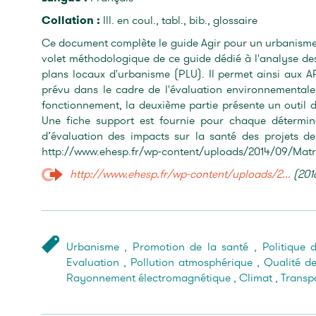
Collation :
Ill. en coul., tabl., bib., glossaire
Ce document complète le guide Agir pour un urbanisme fa
volet méthodologique de ce guide dédié à l'analyse d
plans locaux d'urbanisme (PLU). Il permet ainsi aux AR
prévu dans le cadre de l'évaluation environnemental
fonctionnement, la deuxième partie présente un outil 
Une fiche support est fournie pour chaque détermin
d’évaluation des impacts sur la santé des projets de
http://www.ehesp.fr/wp-content/uploads/2014/09/Matri
http://www.ehesp.fr/wp-content/uploads/2...
(2016
Urbanisme
,
Promotion de la santé
,
Politique 
Evaluation
,
Pollution atmosphérique
,
Qualité de
Rayonnement électromagnétique
,
Climat
,
Transp