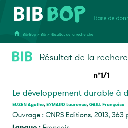
Base de donn
Bib-Bop
>
Bib
>
Résultat de la recherche
Résultat de la recher
n°1/1
Le développement durable à 
EUZEN Agathe
,
EYMARD Laurence
,
GAILL Françoise
Ouvrage : CNRS Editions, 2013, 363 
Langue :
Français