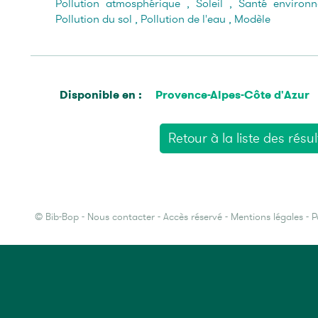
Pollution atmosphérique
,
Soleil
,
Santé environ
Pollution du sol
,
Pollution de l'eau
,
Modèle
Disponible en :
Provence-Alpes-Côte d'Azur
Retour à la liste des résul
©
Bib-Bop
-
Nous contacter
-
Accès réservé
-
Mentions légales
-
P